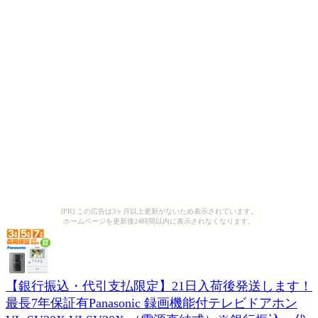
[PR] この広告は3ヶ月以上更新がないため表示されています。
ホームページを更新後24時間以内に表示されなくなります。
【銀行振込・代引支払限定】21日入荷後発送します！
最長7年保証有Panasonic 録画機能付テレビドアホン