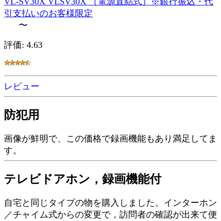
VL-SV30X VLSV30X （電源直結式）※銀行振込・代
引支払いのお客様限定
〜
評価: 4.63
レビュー
防犯用
画像が鮮明で、この価格で録画機能もあり満足してま
す。
テレビドアホン，録画機能付
自宅と同じタイプの物を購入しました。インターホン
／チャイム式からの変更で，訪問者の確認が出来て便