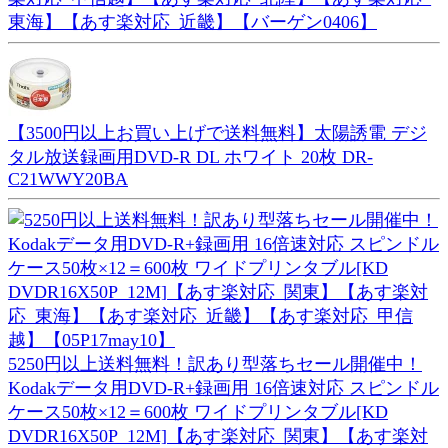
東海】【あす楽対応_近畿】【バーゲン0406】
【3500円以上お買い上げで送料無料】太陽誘電 デジ
タル放送録画用DVD-R DL ホワイト 20枚 DR-
C21WWY20BA
5250円以上送料無料！訳あり型落ちセール開催中！
Kodakデータ用DVD-R+録画用 16倍速対応 スピンドル
ケース50枚×12＝600枚 ワイドプリンタブル[KD
DVDR16X50P_12M]【あす楽対応_関東】【あす楽対