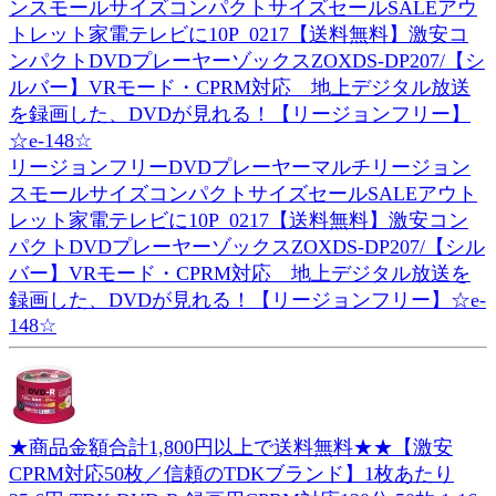
リージョンフリーDVDプレーヤーマルチリージョン
スモールサイズコンパクトサイズセールSALEアウト
レット家電テレビに10P_0217【送料無料】激安コン
パクトDVDプレーヤーゾックスZOXDS-DP207/【シル
バー】VRモード・CPRM対応 地上デジタル放送を
録画した、DVDが見れる！【リージョンフリー】☆e-
148☆
★商品金額合計1,800円以上で送料無料★★【激安
CPRM対応50枚／信頼のTDKブランド】1枚あたり