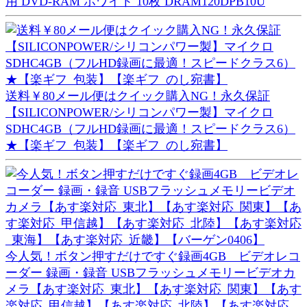
用 DVD-RAM ホワイト 10枚 DRAM120DPB10U
送料￥80メール便はクイック購入NG！永久保証
【SILICONPOWER/シリコンパワー製】マイクロ
SDHC4GB（フルHD録画に最適！スピードクラス6）
★【楽ギフ_包装】【楽ギフ_のし宛書】
今人気！ボタン押すだけですぐ録画4GB ビデオレコ
ーダー 録画・録音 USBフラッシュメモリービデオカ
メラ【あす楽対応_東北】【あす楽対応_関東】【あす
楽対応_甲信越】【あす楽対応_北陸】【あす楽対応_