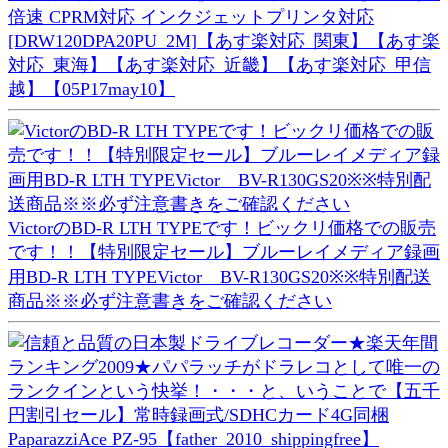
倍速 CPRM対応 インクジェットプリンタ対応
[DRW120DPA20PU_2M]【あす楽対応_関東】【あす楽
対応_東海】【あす楽対応_近畿】【あす楽対応_甲信
越】【05P17may10】
VictorのBD-R LTH TYPEです！ビックリ価格での販売
です！！【特別限定セール】ブルーレイメディア録画
用BD-R LTH TYPEVictor BV-R130GS20※※特別配送
商品※※必ず注意書きをご確認ください