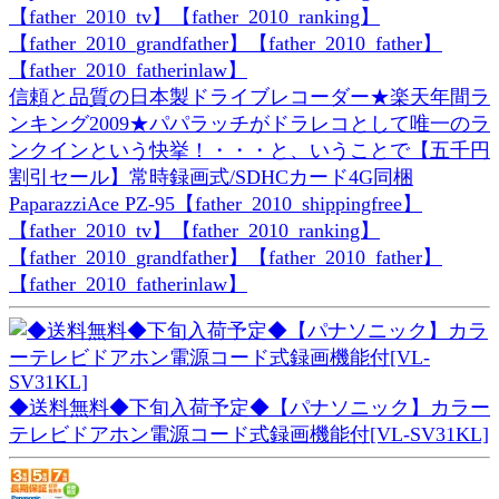
信頼と品質の日本製ドライブレコーダー★楽天年間ラ
ンキング2009★パパラッチがドラレコとして唯一のラ
ンクインという快挙！・・・と、いうことで【五千円
割引セール】常時録画式/SDHCカード4G同梱
PaparazziAce PZ-95【father_2010_shippingfree】
【father_2010_tv】【father_2010_ranking】
【father_2010_grandfather】【father_2010_father】
【father_2010_fatherinlaw】
◆送料無料◆下旬入荷予定◆【パナソニック】カラー
テレビドアホン電源コード式録画機能付[VL-SV31KL]