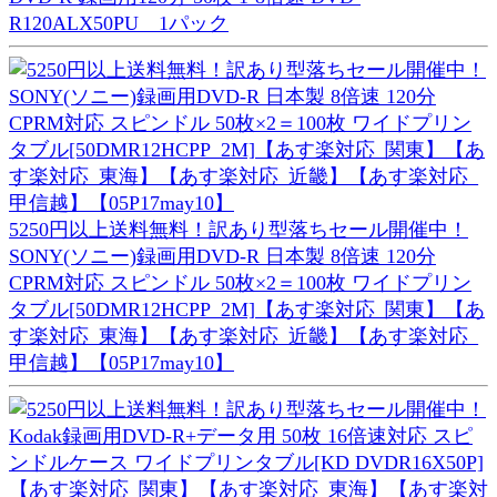
R120ALX50PU 1パック
5250円以上送料無料！訳あり型落ちセール開催中！
SONY(ソニー)録画用DVD-R 日本製 8倍速 120分
CPRM対応 スピンドル 50枚×2＝100枚 ワイドプリン
タブル[50DMR12HCPP_2M]【あす楽対応_関東】【あ
す楽対応_東海】【あす楽対応_近畿】【あす楽対応_
甲信越】【05P17may10】