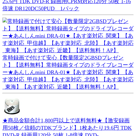
25.6円 TDK DVD-R 録画用CPRM対応120分 50枚 1-16
倍速 DR120DC50PUD 1パック
常時録画で付けて安心【数量限定2GBSDプレゼン
ト】【送料無料】常時録画タイプのドライブレコーダ
ー★あんしんmini DRA-01★【あす楽対応_関東】【あ
す楽対応_甲信越】【あす楽対応_北陸】【あす楽対応
_東海】【あす楽対応_近畿】【送料無料！AP】
★商品金額合計1,800円以上で送料無料★【激安録画
用50枚／信頼のTDKブランド】1枚あたり19.6円 TDK
DVD-R 録画用120分 50枚 1-8倍速 DVD-