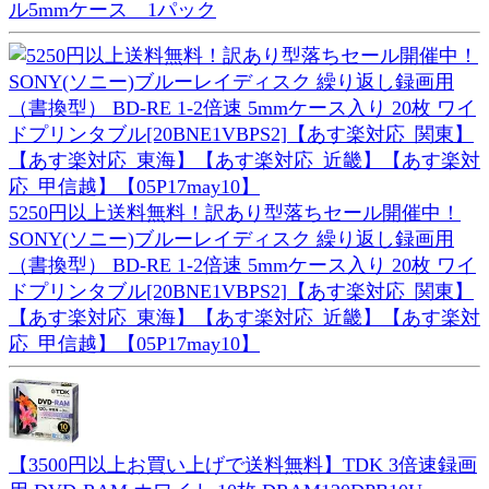
ル5mmケース 1パック
5250円以上送料無料！訳あり型落ちセール開催中！
SONY(ソニー)ブルーレイディスク 繰り返し録画用
（書換型） BD-RE 1-2倍速 5mmケース入り 20枚 ワイ
ドプリンタブル[20BNE1VBPS2]【あす楽対応_関東】
【あす楽対応_東海】【あす楽対応_近畿】【あす楽対
応_甲信越】【05P17may10】
【3500円以上お買い上げで送料無料】TDK 3倍速録画