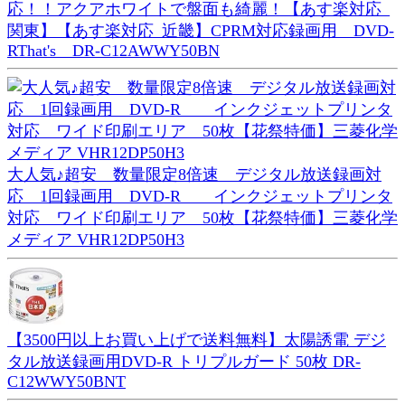
応！！アクアホワイトで盤面も綺麗！【あす楽対応_
関東】【あす楽対応_近畿】CPRM対応録画用 DVD-
RThat's DR-C12AWWY50BN
大人気♪超安 数量限定8倍速 デジタル放送録画対
応 1回録画用 DVD-R インクジェットプリンタ
対応 ワイド印刷エリア 50枚【花祭特価】三菱化学
メディア VHR12DP50H3
【3500円以上お買い上げで送料無料】太陽誘電 デジ
タル放送録画用DVD-R トリプルガード 50枚 DR-
C12WWY50BNT