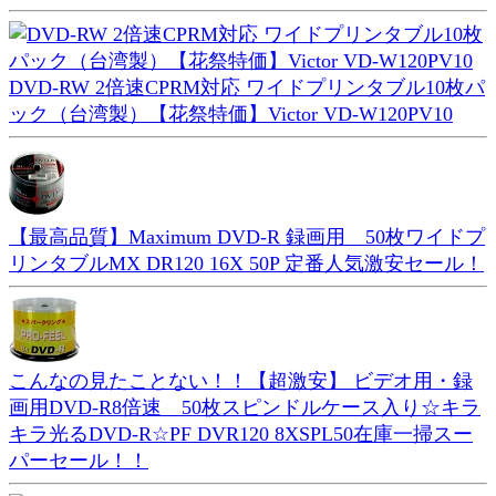
DVD-RW 2倍速CPRM対応 ワイドプリンタブル10枚パ
ック（台湾製）【花祭特価】Victor VD-W120PV10
【最高品質】Maximum DVD-R 録画用 50枚ワイドプ
リンタブルMX DR120 16X 50P 定番人気激安セール！
こんなの見たことない！！【超激安】 ビデオ用・録
画用DVD-R8倍速 50枚スピンドルケース入り☆キラ
キラ光るDVD-R☆PF DVR120 8XSPL50在庫一掃スー
パーセール！！