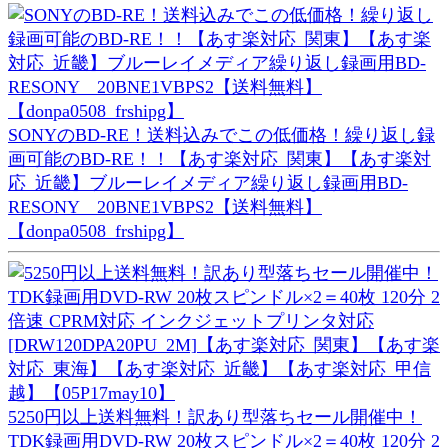
SONYのBD-RE！送料込みでこの低価格！繰り返し録
画可能のBD-RE！！【あす楽対応_関東】【あす楽対
応_近畿】ブルーレイメディア繰り返し録画用BD-
RESONY 20BNE1VBPS2【送料無料】
【donpa0508_frshipg】
5250円以上送料無料！訳あり型落ちセール開催中！
TDK録画用DVD-RW 20枚スピンドル×2＝40枚 120分 2