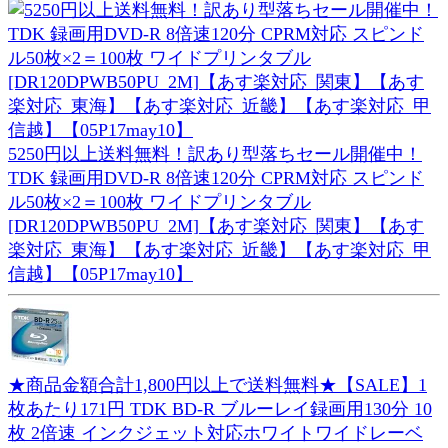
5250円以上送料無料！訳あり型落ちセール開催中！
TDK 録画用DVD-R 8倍速120分 CPRM対応 スピンド
ル50枚×2＝100枚 ワイドプリンタブル
[DR120DPWB50PU_2M]【あす楽対応_関東】【あす
楽対応_東海】【あす楽対応_近畿】【あす楽対応_甲
信越】【05P17may10】
★商品金額合計1,800円以上で送料無料★【SALE】1
枚あたり171円 TDK BD-R ブルーレイ録画用130分 10
枚 2倍速 インクジェット対応ホワイトワイドレーベ