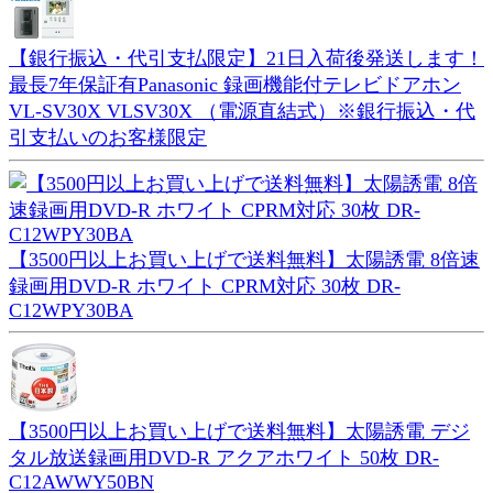
【銀行振込・代引支払限定】21日入荷後発送します！
最長7年保証有Panasonic 録画機能付テレビドアホン
VL-SV30X VLSV30X （電源直結式）※銀行振込・代
引支払いのお客様限定
【3500円以上お買い上げで送料無料】太陽誘電 8倍速
録画用DVD-R ホワイト CPRM対応 30枚 DR-
C12WPY30BA
【3500円以上お買い上げで送料無料】太陽誘電 デジ
タル放送録画用DVD-R アクアホワイト 50枚 DR-
C12AWWY50BN