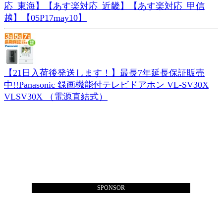
応_東海】【あす楽対応_近畿】【あす楽対応_甲信
越】【05P17may10】
【21日入荷後発送します！】最長7年延長保証販売
中!!Panasonic 録画機能付テレビドアホン VL-SV30X
VLSV30X （電源直結式）
SPONSOR