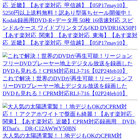
5250円以上送料無料！訳あり型落ちセール開催中！
Kodak録画用DVD-R+データ用 50枚 16倍速対応 スピ
ンドルケース ワイドプリンタブル[KD DVDR16X50P]
【あす楽対応_関東】【あす楽対応_東海】【あす楽対
応_近畿】【あす楽対応_甲信越】【05P17may10】
これで解決！世界のDVDが再生可能！リージョンフ
リーDVDプレーヤー地上デジタル放送を録画した
DVDも見れる！CPRM対応RLJ-716【02P24feb10】
大人気の太陽誘電製！！地デジもOKのCPRM対