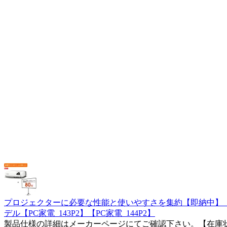
プロジェクターに必要な性能と使いやすさを集約【即納中】【送料無料
デル【PC家電_143P2】【PC家電_144P2】
製品仕様の詳細はメーカーページにてご確認下さい。【在庫