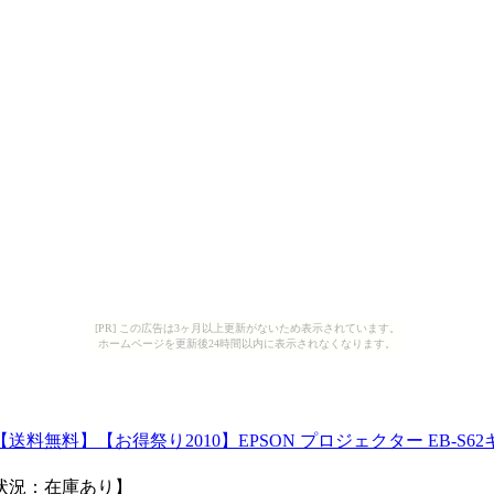
[PR] この広告は3ヶ月以上更新がないため表示されています。
ホームページを更新後24時間以内に表示されなくなります。
】【お得祭り2010】EPSON プロジェクター EB-S62キャ
状況：在庫あり】