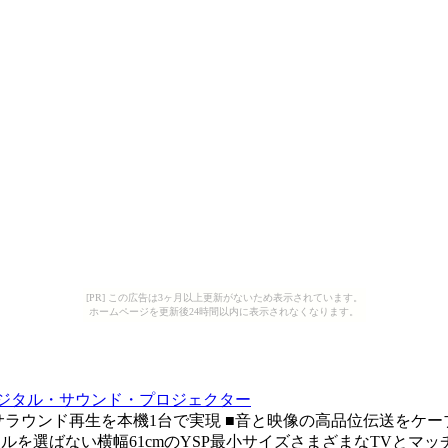
[PR] この広告は3ヶ月以上更新がないため表示されています。
ホームページを更新後24時間以内に表示されなくなります。
) デジタル・サウンド・プロジェクター
サラウンド再生を本機1台で実現 ■音と映像の高品位伝送をケーブ
ルを選ばない横幅61cmのYSP最小サイズさまざまなTVとマッ