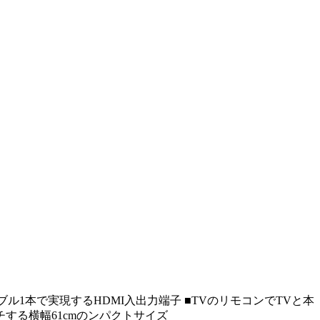
ル1本で実現するHDMI入出力端子 ■TVのリモコンでTVと本
チする横幅61cmのンパクトサイズ