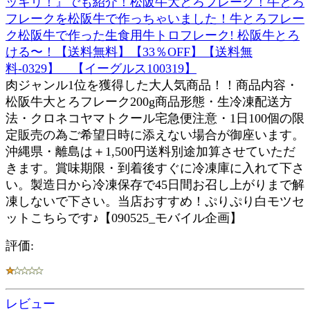
ッキリ！』でも紹介！松阪牛大とろフレーク！牛とろ
フレークを松阪牛で作っちゃいました！牛とろフレー
ク松阪牛で作った生食用牛トロフレーク! 松阪牛とろ
ける〜！【送料無料】【33％OFF】【送料無
料-0329】 【イーグルス100319】
肉ジャンル1位を獲得した大人気商品！！商品内容・
松阪牛大とろフレーク200g商品形態・生冷凍配送方
法・クロネコヤマトクール宅急便注意・1日100個の限
定販売の為ご希望日時に添えない場合が御座います。
沖縄県・離島は＋1,500円送料別途加算させていただ
きます。賞味期限・到着後すぐに冷凍庫に入れて下さ
い。製造日から冷凍保存で45日間お召し上がりまで解
凍しないで下さい。当店おすすめ！ぷりぷり白モツセ
ットこちらです♪【090525_モバイル企画】
評価:
レビュー