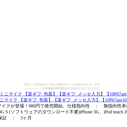
[PR] この広告は3ヶ月以上更新がないため表示されています。
ホームページを更新後24時間以内に表示されなくなります。
ミニマイク 【楽ギフ_包装】【楽ギフ_メッセ入力】【10P07apr1
クが登場！980円で発売開始。仕様指向性 ： 無指向性本体サイズm
, iPhone 3G S (ソフトウェアのダウンロード不要)iPhone 3G、iP
保証 ： 3ヶ月