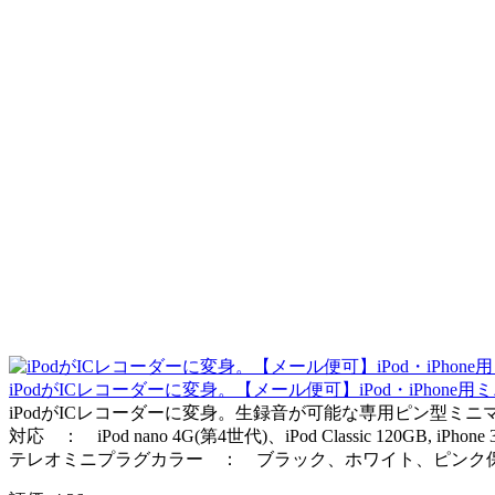
iPodがICレコーダーに変身。【メール便可】iPod・iPhone用
iPodがICレコーダーに変身。生録音が可能な専用ピン型ミニマイ
対応 ： iPod nano 4G(第4世代)、iPod Classic 120GB
テレオミニプラグカラー ： ブラック、ホワイト、ピンク