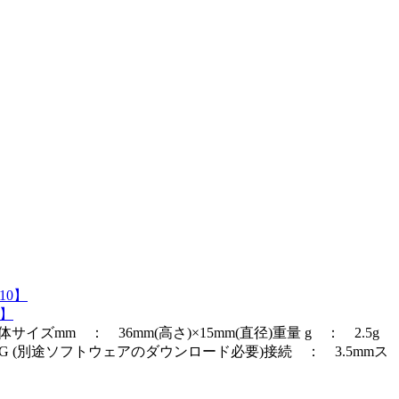
0】
m ： 36mm(高さ)×15mm(直径)重量 g ： 2.5g
od touch 2G (別途ソフトウェアのダウンロード必要)接続 ： 3.5mmス