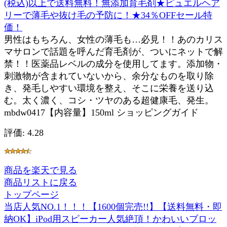
(税込)以上で送料無料！無添加育毛剤★ピュエルヘア
リーで薄毛や抜け毛の予防に！★34％OFFセール特
価！
男性はもちろん、女性の薄毛も…必見！！あのカリス
マサロンで話題を呼んだ育毛剤が、ついにネットで解
禁！！医薬品レベルの成分を使用してます。添加物・
刺激物が含まれていないから、余分なものを取り除
き、発毛しやすい環境を整え、そこに栄養を送り込
む。太く濃く、コシ・ツヤのある超健康毛、発生。
mbdw0417【内容量】150ml ショッピングガイド
評価: 4.28
商品を楽天で見る
商品リストに戻る
トップページ
当店人気NO.1！！！【1600個完売!!】【送料無料・即
納OK】iPod用スピーカー人気絶頂！かわいいブロッ