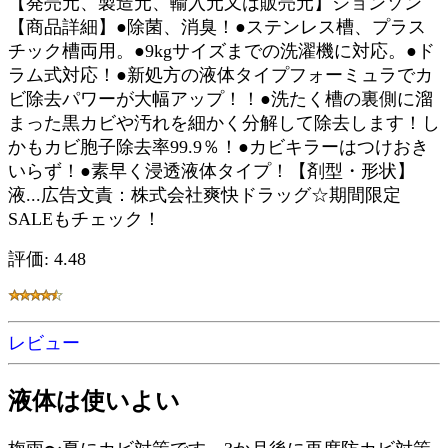
【発売元、製造元、輸入元又は販売元】ジョンソン
【商品詳細】●除菌、消臭！●ステンレス槽、プラス
チック槽両用。●9kgサイズまでの洗濯機に対応。●ド
ラム式対応！●新処方の液体タイプフォーミュラでカ
ビ除去パワーが大幅アップ！！●洗たく槽の裏側に溜
まった黒カビや汚れを細かく分解して除去します！し
かもカビ胞子除去率99.9％！●カビキラーはつけおき
いらず！●素早く浸透液体タイプ！【剤型・形状】
液...広告文責：株式会社爽快ドラッグ☆期間限定
SALEもチェック！
評価: 4.48
レビュー
液体は使いよい