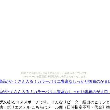
[PR] この広告は3ヶ月以上更新がないため表示されています。
ホームページを更新後24時間以内に表示されなくなります。
がたくさん入る！カラーバリエ豊富なしっかり帆布のがま口 コス
のあるコスメポーチです。そんなリピーター続出のヒミツとは？※
% 裏地：ポリエステル こちらはメール便（日時指定不可・代金引