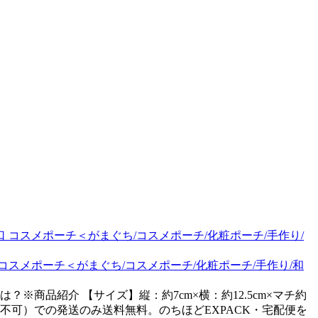
メポーチ＜がまぐち/コスメポーチ/化粧ポーチ/手作り/和
商品紹介 【サイズ】縦：約7cm×横：約12.5cm×マチ約
換不可）での発送のみ送料無料。のちほどEXPACK・宅配便を