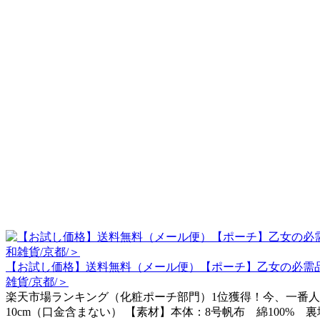
【お試し価格】送料無料（メール便）【ポーチ】乙女の必需品
雑貨/京都/＞
楽天市場ランキング（化粧ポーチ部門）1位獲得！今、一番人気
10cm（口金含まない） 【素材】本体：8号帆布 綿100