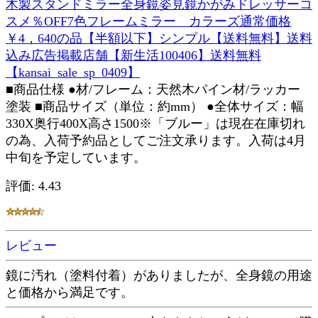
木製スタンドミラー全身鏡姿見鏡かがみドレッサーコ
スメ％OFF7色フレームミラー カラーズ通常価格
￥4，640の品【半額以下】シンプル【送料無料】送料
込み広告掲載店舗【新生活100406】送料無料
【kansai_sale_sp_0409】
■商品仕様 ●材/フレーム：天然木パイン材/ラッカー
塗装 ■商品サイズ（単位：約mm） ●全体サイズ：幅
330X奥行400X高さ1500※「ブルー」は現在在庫切れ
の為、入荷予約品としてご注文承ります。入荷は4月
中旬を予定しています。
評価: 4.43
レビュー
鏡に汚れ（塗料付着）がありましたが、全身鏡の用途
と価格から満足です。