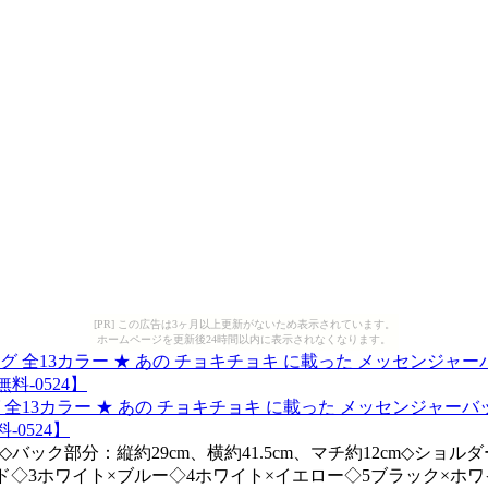
[PR] この広告は3ヶ月以上更新がないため表示されています。
ホームページを更新後24時間以内に表示されなくなります。
13カラー ★ あの チョキチョキ に載った メッセンジャーバッ
-0524】
E★◇バック部分：縦約29cm、横約41.5cm、マチ約12cm◇ショ
ッド◇3ホワイト×ブルー◇4ホワイト×イエロー◇5ブラック×ホ