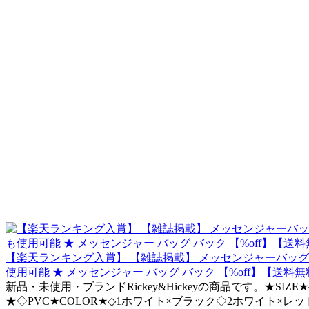
【楽天ランキング入賞】 【雑誌掲載】 メッセンジャーバッグ 全
使用可能 ★ メッセンジャー バッグ バック 【%off】【送料無料
新品・未使用・ブランドRickey&Hickeyの商品です。★SIZ
★◇PVC★COLOR★◇1ホワイト×ブラック◇2ホワイト×レ