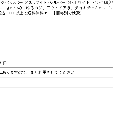
ラック×シルバー◇12ホワイト×シルバー◇13ホワイト×ピンク
れいめ、ゆるカジ、アウトドア系、チョキチョキchokichok
▼税込\3,000以上で送料無料▼ 【価格別で検索】
ます。
んありますので、また利用させてください。