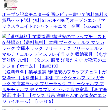
オープン記念モニター企画レビュー書いて送料無料＆
賞品ゲット送料無料61％OFF496円オープンエンドマ
ックスウェイトTシャツ・モニター企画 【kzxeu7t】
【送料無料】業界激震!!超激安のフラップチェストが
登場☆!【送料無料】 本棚 ブックシェルフ マンガラ
ック 文庫本ラック フリーラック フリーシェルフ マ
ルチチェルフ ディスプレイラック 収納家具 【あす楽
対応_九州】 【タンス 服吊 洋服たんす が激安のエン
ジョイホーム】【tks0319】