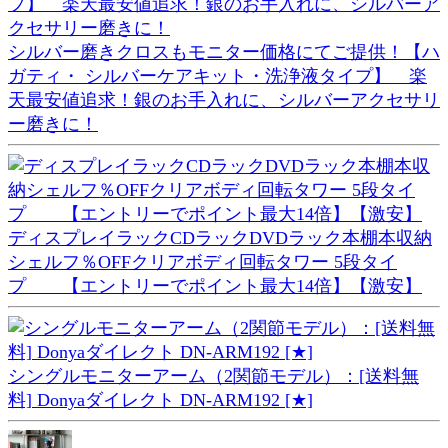
シルバー磨きクロスもモニター価格にてご提供！【ハ
ガティ・ シルバーケアキット・洗浄液タイプ】 楽
天最安値追求！銀のお手入れに、シルバーアクセサリ
ー磨きに！
ディスプレイラックCDラックDVDラック本棚本収納
シェルフ％OFFクリアボディ回転タワー 5段タイ
プ 【エントリーでポイント最大14倍】【激安】
シングルモニターアーム（2関節モデル）：[送料無
料] Donyaダイレクト DN-ARM192 [★]