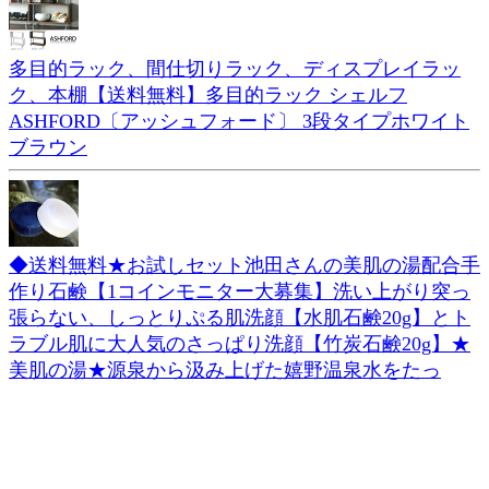
多目的ラック、間仕切りラック、ディスプレイラッ
ク、本棚【送料無料】多目的ラック シェルフ
ASHFORD〔アッシュフォード〕 3段タイプホワイト
ブラウン
◆送料無料★お試しセット池田さんの美肌の湯配合手
作り石鹸【1コインモニター大募集】洗い上がり突っ
張らない、しっとりぷる肌洗顔【水肌石鹸20g】とト
ラブル肌に大人気のさっぱり洗顔【竹炭石鹸20g】★
美肌の湯★源泉から汲み上げた嬉野温泉水をたっ