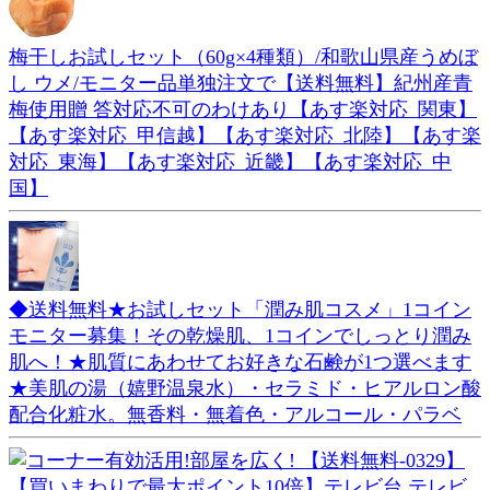
梅干しお試しセット（60g×4種類）/和歌山県産うめぼ
し ウメ/モニター品単独注文で【送料無料】紀州産青
梅使用贈 答対応不可のわけあり【あす楽対応_関東】
【あす楽対応_甲信越】【あす楽対応_北陸】【あす楽
対応_東海】【あす楽対応_近畿】【あす楽対応_中
国】
◆送料無料★お試しセット「潤み肌コスメ」1コイン
モニター募集！その乾燥肌、1コインでしっとり潤み
肌へ！★肌質にあわせてお好きな石鹸が1つ選べます
★美肌の湯（嬉野温泉水）・セラミド・ヒアルロン酸
配合化粧水。無香料・無着色・アルコール・パラベ