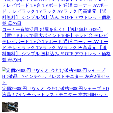
コーナー有効活用!部屋を広く! 【送料無料-0329】
【買いまわりで最大ポイント10倍】テレビ台 テレビ
テレビボード TV台 TVボード 通販 コーナー AVボー
ド テレビラック TVラック AVラック 円高還元 【送
料無料】 シンプル 送料込み ％OFF アウトレット価格
並 母の日
定価29800円⇒なんと!今だけ破格9800円シャープ HD
液晶！7インチヘッドレストモニター 左右2個セット