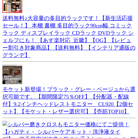
送料無料♪大容量の多目的ラックです！【新生活応援
セール！】 本棚 書棚 多目的ラック90cm幅 コミック
ラック ディスプレイラック CDラック DVDラック シ
ェルフにも！ 【あす楽対応_近畿】【OG】【レビュ
ー割引き対象商品】【送料無料】【インテリア通販の
グランデ】
モケット新登場！ブラック・グレー・ベージュから選
択可能です。【期間限定75％OFF】【分配器・配線
付】9.2インチヘッドレストモニター CL920【2個セ
ット】【モケット・レザー選択可】【売筋TOP10】